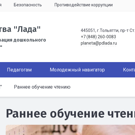
я
Безопасность
Противодействие коррупции
тва "Лада"
445051, г.Тольятти, пр-т Ст
+7 (848) 260-0083
зация дошкольного
planeta@pdlada.ru
"
Педагогам
Молодежный навигатор
Конт
"
Раннее обучение чтению
Раннее обучение чте