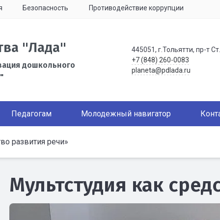
я
Безопасность
Противодействие коррупции
тва "Лада"
445051, г.Тольятти, пр-т Ст
+7 (848) 260-0083
зация дошкольного
planeta@pdlada.ru
"
Педагогам
Молодежный навигатор
Конт
во развития речи»
Мультстудия как сред