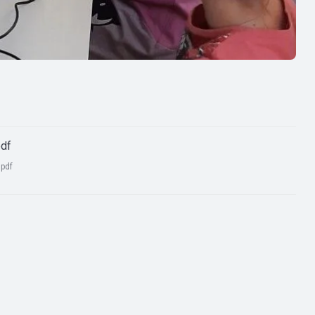
pdf
:
pdf