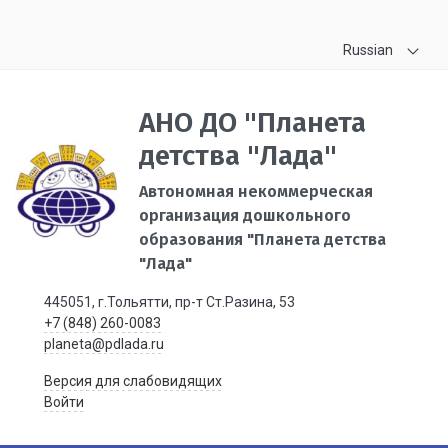
Russian
АНО ДО "Планета
детства "Лада"
Автономная некоммерческая
организация дошкольного
образования "Планета детства
"Лада"
445051, г.Тольятти, пр-т Ст.Разина, 53
+7 (848) 260-0083
planeta@pdlada.ru
Версия для слабовидящих
Войти