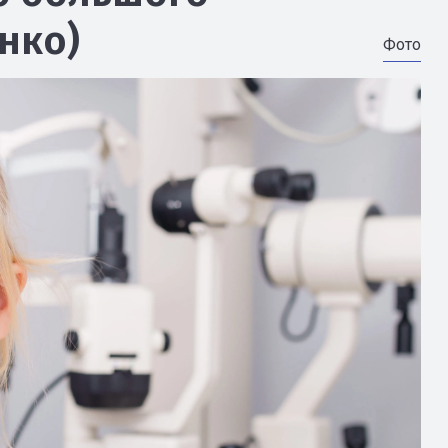
нко)
Фото