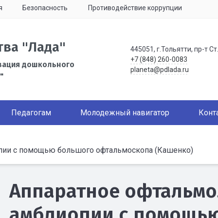
я
Безопасность
Противодействие коррупции
тва "Лада"
445051, г.Тольятти, пр-т Ст
+7 (848) 260-0083
зация дошкольного
planeta@pdlada.ru
"
Педагогам
Молодежный навигатор
Конт
пии с помощью большого офтальмоскопа (Кашенко)
Аппаратное офтальмо
амблиопии с помощь