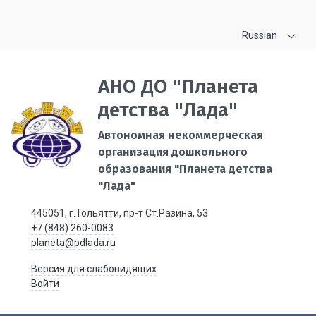
Russian
АНО ДО "Планета
детства "Лада"
Автономная некоммерческая
организация дошкольного
образования "Планета детства
"Лада"
445051, г.Тольятти, пр-т Ст.Разина, 53
+7 (848) 260-0083
planeta@pdlada.ru
Версия для слабовидящих
Войти