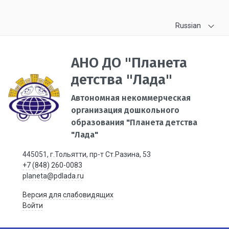
Russian
АНО ДО "Планета
детства "Лада"
Автономная некоммерческая
организация дошкольного
образования "Планета детства
"Лада"
445051, г.Тольятти, пр-т Ст.Разина, 53
+7 (848) 260-0083
planeta@pdlada.ru
Версия для слабовидящих
Войти