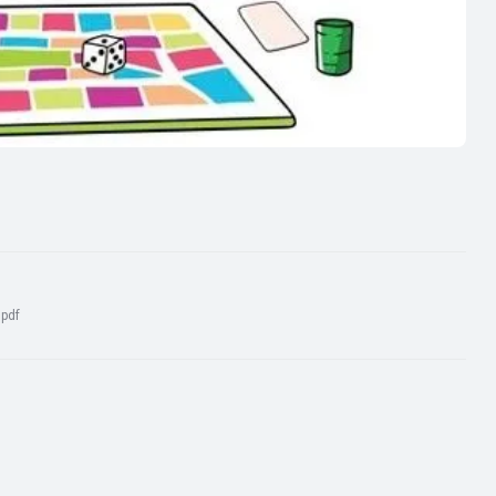
:
pdf