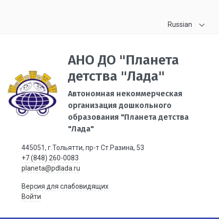
Russian
АНО ДО "Планета
детства "Лада"
Автономная некоммерческая
организация дошкольного
образования "Планета детства
"Лада"
445051, г.Тольятти, пр-т Ст.Разина, 53
+7 (848) 260-0083
planeta@pdlada.ru
Версия для слабовидящих
Войти