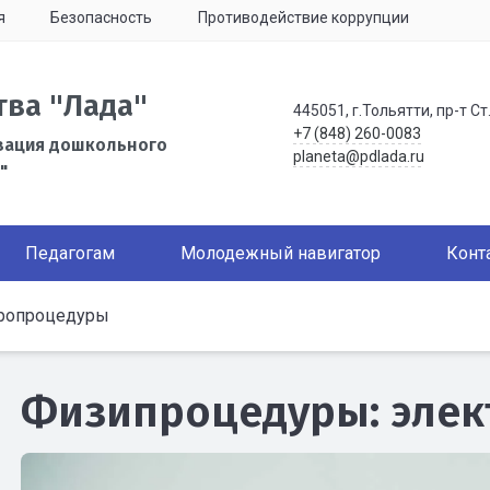
я
Безопасность
Противодействие коррупции
тва "Лада"
445051, г.Тольятти, пр-т Ст
+7 (848) 260-0083
зация дошкольного
planeta@pdlada.ru
"
Педагогам
Молодежный навигатор
Конт
ропроцедуры
Физипроцедуры: эле