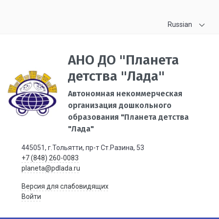
Russian
АНО ДО "Планета
детства "Лада"
Автономная некоммерческая
организация дошкольного
образования "Планета детства
"Лада"
445051, г.Тольятти, пр-т Ст.Разина, 53
+7 (848) 260-0083
planeta@pdlada.ru
Версия для слабовидящих
Войти