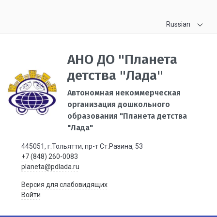
Russian
АНО ДО "Планета
детства "Лада"
Автономная некоммерческая
организация дошкольного
образования "Планета детства
"Лада"
445051, г.Тольятти, пр-т Ст.Разина, 53
+7 (848) 260-0083
planeta@pdlada.ru
Версия для слабовидящих
Войти