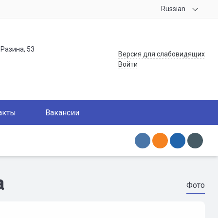
Russian
.Разина, 53
Версия для слабовидящих
Войти
акты
Вакансии
а
Фото