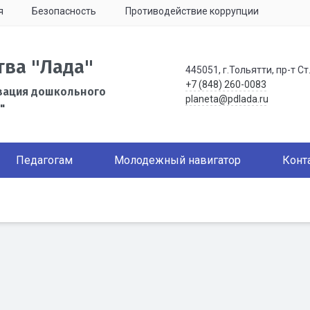
я
Безопасность
Противодействие коррупции
тва "Лада"
445051, г.Тольятти, пр-т Ст
+7 (848) 260-0083
зация дошкольного
planeta@pdlada.ru
"
Педагогам
Молодежный навигатор
Конт