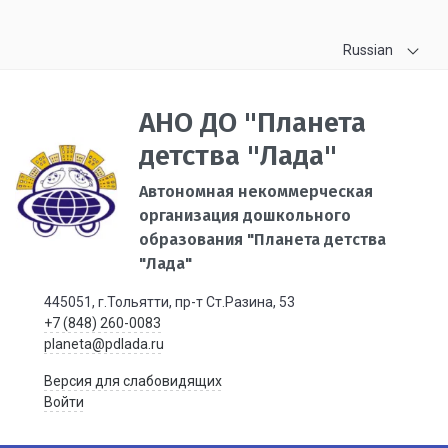
Russian
АНО ДО "Планета
детства "Лада"
Автономная некоммерческая
организация дошкольного
образования "Планета детства
"Лада"
445051, г.Тольятти, пр-т Ст.Разина, 53
+7 (848) 260-0083
planeta@pdlada.ru
Версия для слабовидящих
Войти