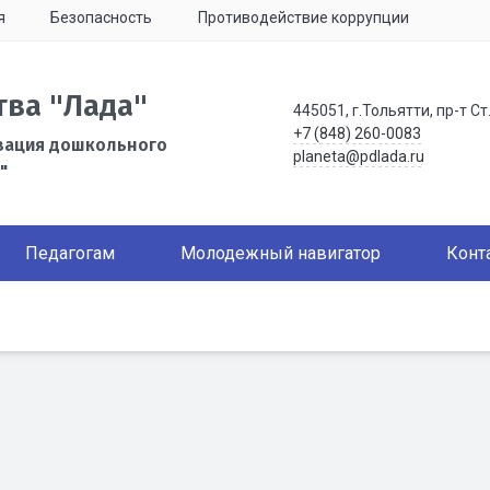
я
Безопасность
Противодействие коррупции
тва "Лада"
445051, г.Тольятти, пр-т Ст
+7 (848) 260-0083
зация дошкольного
planeta@pdlada.ru
"
Педагогам
Молодежный навигатор
Конт