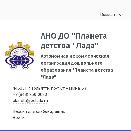
Russian
АНО ДО "Планета
детства "Лада"
Автономная некоммерческая
организация дошкольного
образования "Планета детства
"Лада"
445051, г.Тольятти, пр-т Ст.Разина, 53
+7 (848) 260-0083
planeta@pdlada.ru
Версия для слабовидящих
Войти