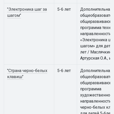
"Электроника шаг за
5-6 лет
Дополнительная
шагом"
общеобразовател
общеразвивающ
программа техни
направленности
«Электроника ша
шагом» для детей
лет / Маслячкина 
Артурская О.А., и 
"Страна черно-белых
5-6 лет
Дополнительная
клавиш"
общеобразовател
общеразвивающ
программа
художественной
направленности 
черно-белых кл
для детей 5-6лет /