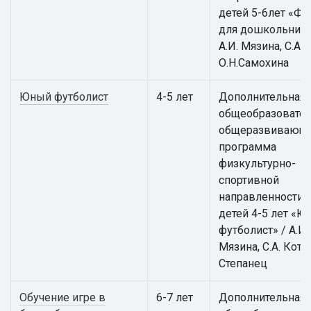
детей 5-6лет «Фу
для дошкольнико
А.И. Мязина, С.А. 
О.Н.Самохина
Юный футболист
4-5 лет
Дополнительная
общеобразовател
общеразвивающ
программа
физкультурно-
спортивной
направленности 
детей 4-5 лет «
футболист» / А.И.
Мязина, С.А. Котов
Степанец
Обучение игре в
6-7 лет
Дополнительная