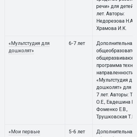
речи» для детей 5
лет. Авторы:
Недорезова Н.А.,
Храмова И.К.
«Мультстудия для
6-7 лет
Дополнительная
дошколят»
общеобразовател
общеразвивающ
программа техни
направленности
«Мультстудия дл
дошколят» для де
7 лет. Авторы: Т
О.Е., Евдешина М.
Фоменко Е.В.,
Трушковская Т.Е.
«Мои первые
5-6 лет
Дополнительная