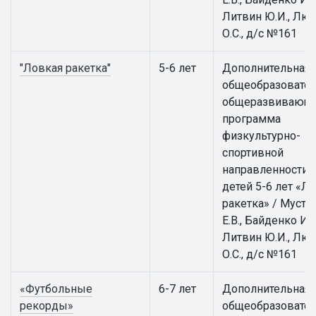
Литвин Ю.И., Лю
О.С., д/с №161
"Ловкая ракетка"
5-6 лет
Дополнительная
общеобразовател
общеразвивающ
программа
физкультурно-
спортивной
направленности 
детей 5-6 лет «Л
ракетка» / Муста
Е.В., Байденко И.В
Литвин Ю.И., Лю
О.С., д/с №161
«Футбольные
6-7 лет
Дополнительная
рекорды»
общеобразовател