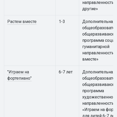
направленности «
другие»
Растем вместе
1-3
Дополнительная
общеобразовател
общеразвивающ
программа социа
гуманитарной
направленности 
вместе»
"Играем на
6-7 лет
Дополнительная
фортепиано"
общеобразовател
общеразвивающ
программа
художественной
направленности
«Играем на форт
для детей 6-7 лет 