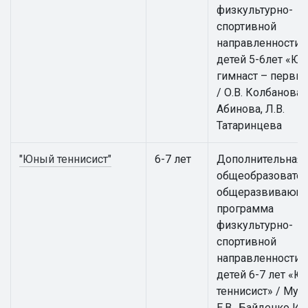
физкультурно-
спортивной
направленности 
детей 5-6лет «Ю
гимнаст – первы
/ О.В. Колбанова, 
Абинова, Л.В.
Татаринцева
"Юный теннисист"
6-7 лет
Дополнительная
общеобразовател
общеразвивающ
программа
физкультурно-
спортивной
направленности 
детей 6-7 лет «
теннисист» / Мус
Е.В., Байденко И.В