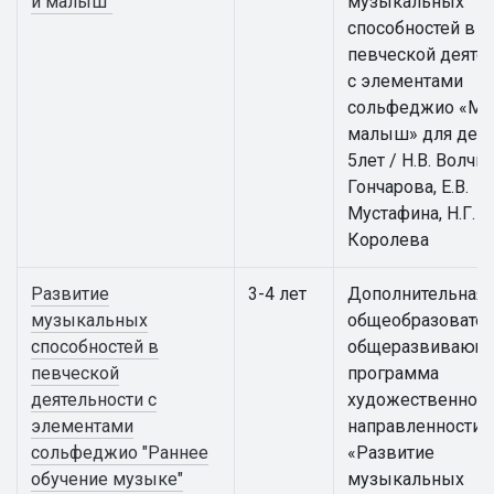
и малыш"
музыкальных
способностей в
певческой деяте
с элементами
сольфеджио «Му
малыш» для дете
5лет / Н.В. Волчко
Гончарова, Е.В.
Мустафина, Н.Г.
Королева
Развитие
3-4 лет
Дополнительная
музыкальных
общеобразовател
способностей в
общеразвивающ
певческой
программа
деятельности с
художественной
элементами
направленности
сольфеджио "Раннее
«Развитие
обучение музыке"
музыкальных