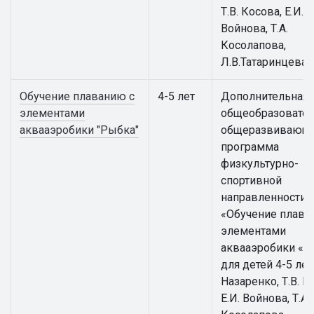
Т.В. Косова, Е.И.
Войнова, Т.А.
Косолапова,
Л.В.Татаринцева
Обучение плаванию с
4-5 лет
Дополнительная
элементами
общеобразовател
аквааэробики "Рыбка"
общеразвивающ
программа
физкультурно-
спортивной
направленности
«Обучение плава
элементами
аквааэробики «Р
для детей 4-5 лет 
Назаренко, Т.В. К
Е.И. Войнова, Т.А.