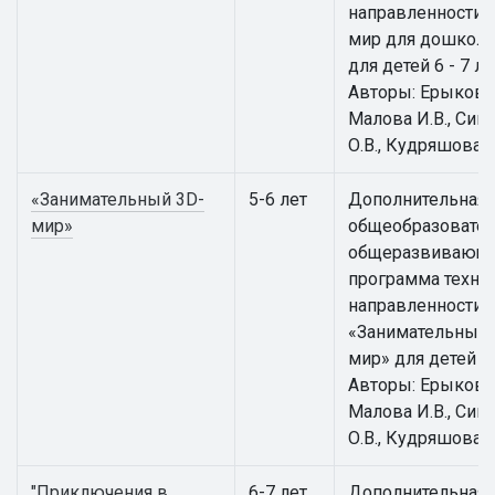
направленности 
мир для дошкол
для детей 6 - 7 ле
Авторы: Ерыкова 
Малова И.В., Сим
О.В., Кудряшова И
«Занимательный 3D-
5-6 лет
Дополнительная
мир»
общеобразовател
общеразвивающ
программа техни
направленности
«Занимательный 
мир» для детей 5 -
Авторы: Ерыкова 
Малова И.В., Сим
О.В., Кудряшова И
"Приключения в
6-7 лет
Дополнительная