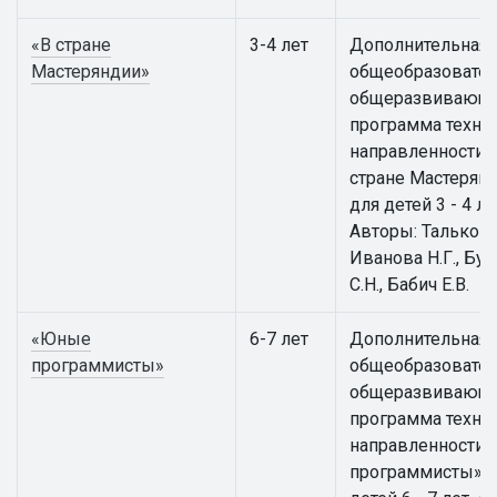
«В стране
3-4 лет
Дополнительная
Мастеряндии»
общеобразовател
общеразвивающ
программа техни
направленности 
стране Мастерян
для детей 3 - 4 ле
Авторы: Талькова 
Иванова Н.Г., Бут
С.Н., Бабич Е.В.
«Юные
6-7 лет
Дополнительная
программисты»
общеобразовател
общеразвивающ
программа техни
направленности
программисты» 