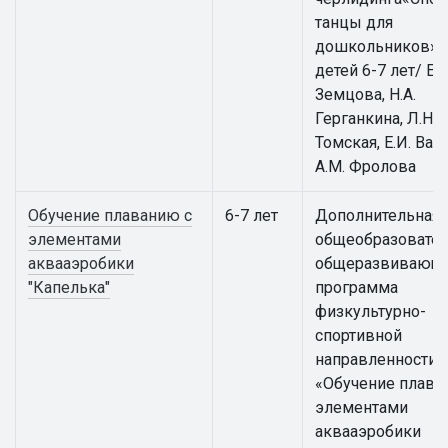
танцы для
дошкольников» 
детей 6-7 лет/ Е.
Земцова, Н.А.
Герганкина, Л.Н.
Томская, Е.И. Вай
А.М. Фролова
Обучение плаванию с
6-7 лет
Дополнительная
элементами
общеобразовател
аквааэробики
общеразвивающ
"Капелька"
программа
физкультурно-
спортивной
направленности
«Обучение плава
элементами
аквааэробики