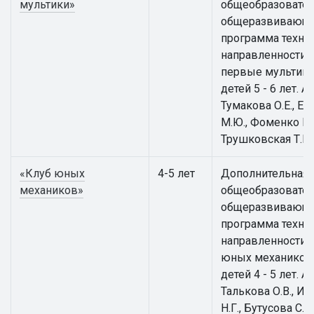
мультики»
общеобразовател
общеразвивающ
программа техни
направленности 
первые мультики
детей 5 - 6 лет. А
Тумакова О.Е., Е
М.Ю., Фоменко Е.В
Трушковская Т.Е.
«Клуб юных
4-5 лет
Дополнительная
механиков»
общеобразовател
общеразвивающ
программа техни
направленности 
юных механиков
детей 4 - 5 лет. А
Талькова О.В., И
Н.Г., Бутусова С.Н.