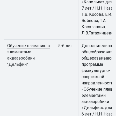
«Капелька» для д
7 лет / Н.Н. Назар
Т.В. Косова, Е.И.
Войнова, Т.А.
Косолапова,
Л.В.Татаринцева
Обучение плаванию с
5-6 лет
Дополнительная
элементами
общеобразовател
аквааэробики
общеразвивающ
"Дельфин"
программа
физкультурно-
спортивной
направленности
«Обучение плава
элементами
аквааэробики
«Дельфин» для д
6 лет / Н.Н. Назар