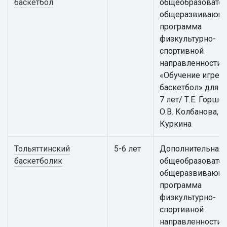
баскетбол
общеобразовател
общеразвивающ
программа
физкультурно-
спортивной
направленности
«Обучение игре в
баскетбол» для д
7 лет/ Т.Е. Горше
О.В. Колбанова, Е.
Куркина
Тольяттинский
5-6 лет
Дополнительная
баскетболик
общеобразовател
общеразвивающ
программа
физкультурно-
спортивной
направленности