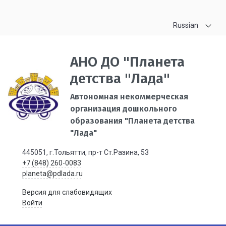
Russian
АНО ДО "Планета
детства "Лада"
Автономная некоммерческая
организация дошкольного
образования "Планета детства
"Лада"
445051, г.Тольятти, пр-т Ст.Разина, 53
+7 (848) 260-0083
planeta@pdlada.ru
Версия для слабовидящих
Войти