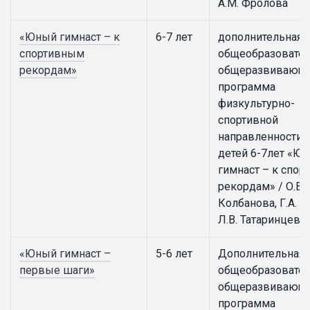
А.М. Фролова
«Юный гимнаст – к
6-7 лет
дополнительная
спортивным
общеобразовател
рекордам»
общеразвивающ
программа
физкультурно-
спортивной
направленности 
детей 6-7лет «Ю
гимнаст – к спо
рекордам» / О.В.
Колбанова, Г.А. А
Л.В. Татаринцева
«Юный гимнаст –
5-6 лет
Дополнительная
первые шаги»
общеобразовател
общеразвивающ
программа