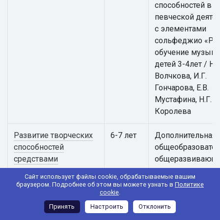
способностей в
певческой деяте
с элементами
сольфеджио «Ра
обучение музыке
детей 3-4лет / Н.В
Волчкова, И.Г.
Гончарова, Е.В.
Мустафина, Н.Г.
Королева
Развитие творческих
6-7 лет
Дополнительная
способностей
общеобразовател
средствами
общеразвивающ
театрального
программа
Сайт использует файлы cookie, обрабатываемые вашим
искусства "Театр
художественной
браузером. Подробнее об этом вы можете узнать в
Политике
cookie
.
юного зрителя"
направленности
«Развитие творч
Принять
Настроить
Отклонить
способностей