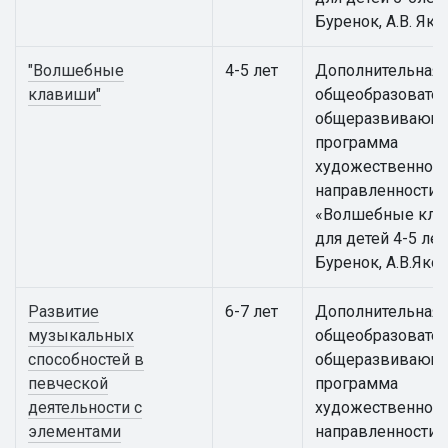
Буренок, А.В. Яко
"Волшебные
4-5 лет
Дополнительная
клавиши"
общеобразовател
общеразвивающ
программа
художественной
направленности
«Волшебные кла
для детей 4-5 лет 
Буренок, А.В.Яко
Развитие
6-7 лет
Дополнительная
музыкальных
общеобразовател
способностей в
общеразвивающ
певческой
программа
деятельности с
художественной
элементами
направленности