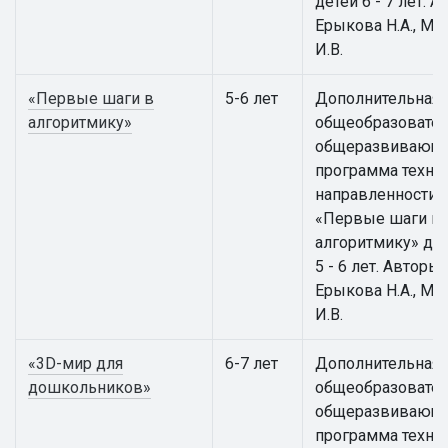
детей 6 - 7 лет. А
Ерыкова Н.А., Ма
И.В.
«Первые шаги в
5-6 лет
Дополнительная
алгоритмику»
общеобразовател
общеразвивающ
программа техни
направленности
«Первые шаги в
алгоритмику» для
5 - 6 лет. Авторы:
Ерыкова Н.А., Ма
И.В.
«3D-мир для
6-7 лет
Дополнительная
дошкольников»
общеобразовател
общеразвивающ
программа техни