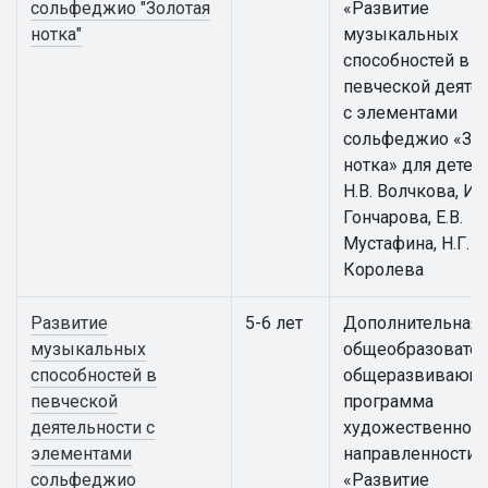
сольфеджио "Золотая
«Развитие
нотка"
музыкальных
способностей в
певческой деяте
с элементами
сольфеджио «Зол
нотка» для детей
Н.В. Волчкова, И.Г
Гончарова, Е.В.
Мустафина, Н.Г.
Королева
Развитие
5-6 лет
Дополнительная
музыкальных
общеобразовател
способностей в
общеразвивающ
певческой
программа
деятельности с
художественной
элементами
направленности
сольфеджио
«Развитие