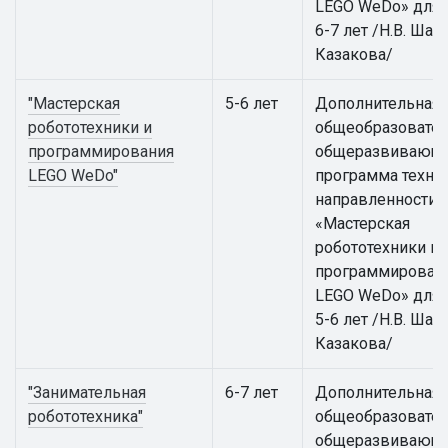
LEGO WeDo» для 
6-7 лет /Н.В. Шаки
Казакова/
"Мастерская
5-6 лет
Дополнительная
робототехники и
общеобразовател
программирования
общеразвивающ
LEGO WeDo"
программа техни
направленности
«Мастерская
робототехники и
программирован
LEGO WeDo» для 
5-6 лет /Н.В. Шаки
Казакова/
"Занимательная
6-7 лет
Дополнительная
робототехника"
общеобразовател
общеразвивающ