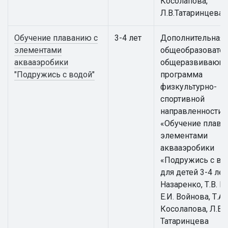
Косолапова,
Л.В.Татаринцева
Обучение плаванию с
3-4 лет
Дополнительная
элементами
общеобразовател
аквааэробики
общеразвивающ
"Подружись с водой"
программа
физкультурно-
спортивной
направленности
«Обучение плава
элементами
аквааэробики
«Подружись с во
для детей 3-4 лет 
Назаренко, Т.В. К
Е.И. Войнова, Т.А.
Косолапова, Л.В.
Татаринцева