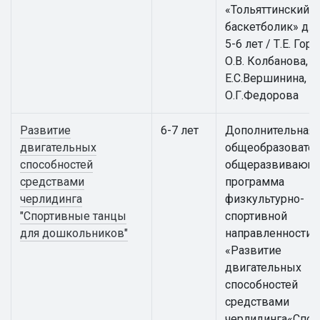
«Тольяттинский
баскетболик» для
5-6 лет / Т.Е. Гор
О.В. Колбанова,
Е.С.Вершинина,
О.Г.Федорова
Развитие
6-7 лет
Дополнительная
двигательных
общеобразовател
способностей
общеразвивающ
средствами
программа
черлидинга
физкультурно-
"Спортивные танцы
спортивной
для дошкольников"
направленности
«Развитие
двигательных
способностей
средствами
черлидинга«Спо