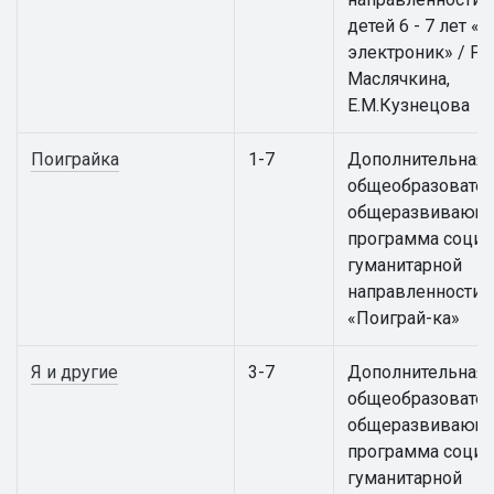
детей 6 - 7 лет 
электроник» / Р.В
Маслячкина,
Е.М.Кузнецова
Поиграйка
1-7
Дополнительная
общеобразовател
общеразвивающ
программа социа
гуманитарной
направленности
«Поиграй-ка»
Я и другие
3-7
Дополнительная
общеобразовател
общеразвивающ
программа социа
гуманитарной