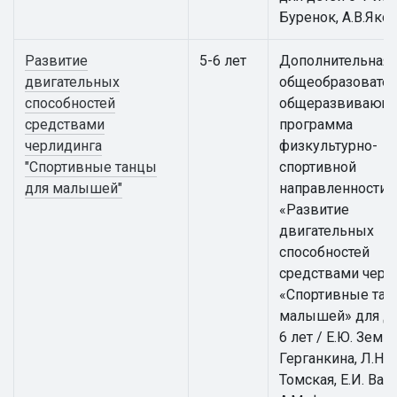
Буренок, А.В.Яко
Развитие
5-6 лет
Дополнительная
двигательных
общеобразовател
способностей
общеразвивающ
средствами
программа
черлидинга
физкультурно-
"Спортивные танцы
спортивной
для малышей"
направленности
«Развитие
двигательных
способностей
средствами черл
«Спортивные тан
малышей» для де
6 лет / Е.Ю. Земцо
Герганкина, Л.Н.
Томская, Е.И. Вай