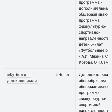
программа -
дополнительная
общеразвивающ
программа
физкультурно-
спортивной
направленности 
детей 6-7лет
«Футбольные ре
/ А.И. Мязина, С.А.
Котова, О.Н.Само
«Футбол для
5-6 лет
Дополнительная
дошкольников»
общеобразовател
общеразвивающ
программа
физкультурно-
спортивной
направленности 