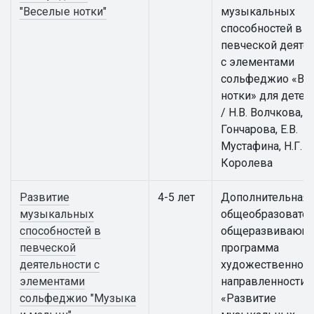
"Веселые нотки"
музыкальных
способностей в
певческой деяте
с элементами
сольфеджио «Ве
нотки» для детей
/ Н.В. Волчкова, И
Гончарова, Е.В.
Мустафина, Н.Г.
Королева
Развитие
4-5 лет
Дополнительная
музыкальных
общеобразовател
способностей в
общеразвивающ
певческой
программа
деятельности с
художественной
элементами
направленности
сольфеджио "Музыка
«Развитие