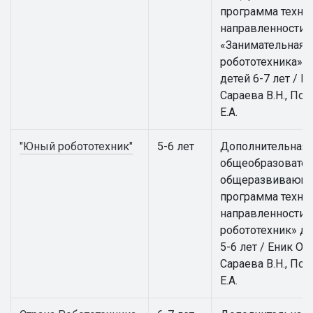
программа техни
направленности
«Занимательная
робототехника» д
детей 6-7 лет / Ен
Сараева В.Н., По
Е.А.
"Юный робототехник"
5-6 лет
Дополнительная
общеобразовател
общеразвивающ
программа техни
направленности
робототехник» дл
5-6 лет / Еник О.А.
Сараева В.Н., По
Е.А.