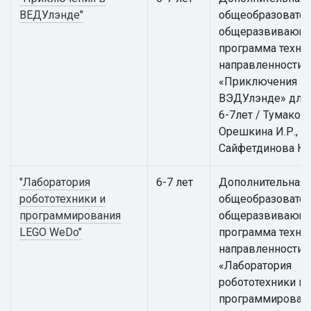
ВЕДУлэнде"
общеобразовател
общеразвивающ
программа техни
направленности
«Приключения в
ВЭДУлэнде» для 
6-7лет / Тумакова 
Орешкина И.Р.,
Сайфетдинова К.
"Лаборатория
6-7 лет
Дополнительная
робототехники и
общеобразовател
программирования
общеразвивающ
LEGO WeDo"
программа техни
направленности
«Лаборатория
робототехники и
программирован