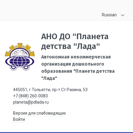
Russian
АНО ДО "Планета
детства "Лада"
Автономная некоммерческая
организация дошкольного
образования "Планета детства
"Лада"
445051, г.Тольятти, пр-т Ст.Разина, 53
+7 (848) 260-0083
planeta@pdlada.ru
Версия для слабовидящих
Войти