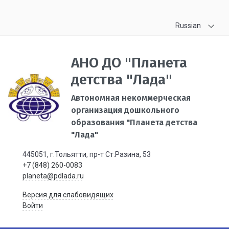
Russian
АНО ДО "Планета
детства "Лада"
Автономная некоммерческая
организация дошкольного
образования "Планета детства
"Лада"
445051, г.Тольятти, пр-т Ст.Разина, 53
+7 (848) 260-0083
planeta@pdlada.ru
Версия для слабовидящих
Войти