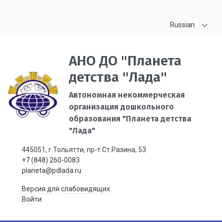
Russian
АНО ДО "Планета
детства "Лада"
Автономная некоммерческая
организация дошкольного
образования "Планета детства
"Лада"
445051, г.Тольятти, пр-т Ст.Разина, 53
+7 (848) 260-0083
planeta@pdlada.ru
Версия для слабовидящих
Войти