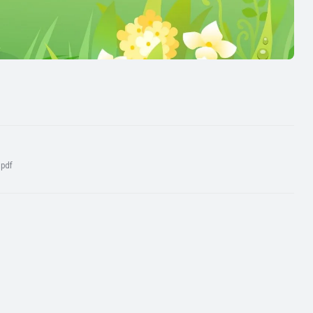
:
pdf