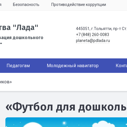
я
Безопасность
Противодействие коррупции
тва "Лада"
445051, г.Тольятти, пр-т Ст
+7 (848) 260-0083
зация дошкольного
planeta@pdlada.ru
"
Педагогам
Молодежный навигатор
Конт
иков»
«Футбол для дошкол