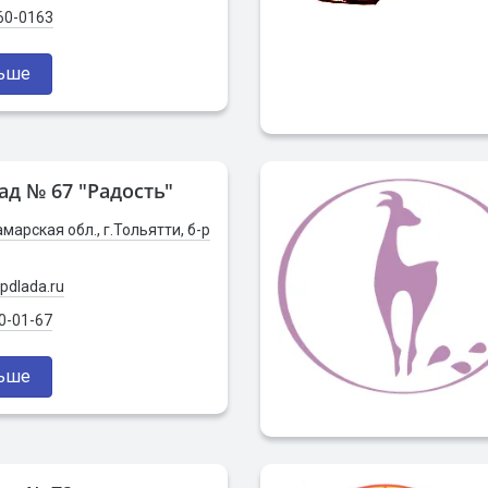
260-0163
льше
ад № 67 "Радость"
марская обл., г.Тольятти, б-р
dlada.ru
0-01-67
льше