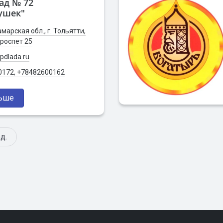
ад № 72
ушек"
марская обл., г. Тольятти,
роспет 25
dlada.ru
0172, +78482600162
льше
д.