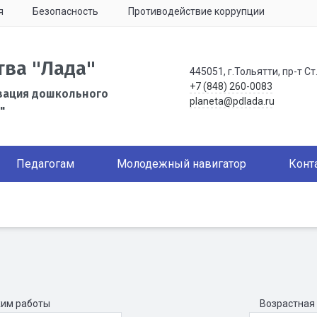
я
Безопасность
Противодействие коррупции
тва "Лада"
445051, г.Тольятти, пр-т Ст
+7 (848) 260-0083
зация дошкольного
planeta@pdlada.ru
"
Педагогам
Молодежный навигатор
Конт
им работы
Возрастная