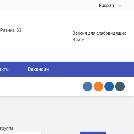
Russian
.Разина, 53
Версия для слабовидящих
Войти
акты
Вакансии
 группа