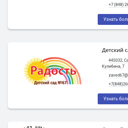
+7 (848) 
Узнать бо
Детский с
445032, Са
Кулибина, 7
zaved67@p
+7(848)26
Узнать бо