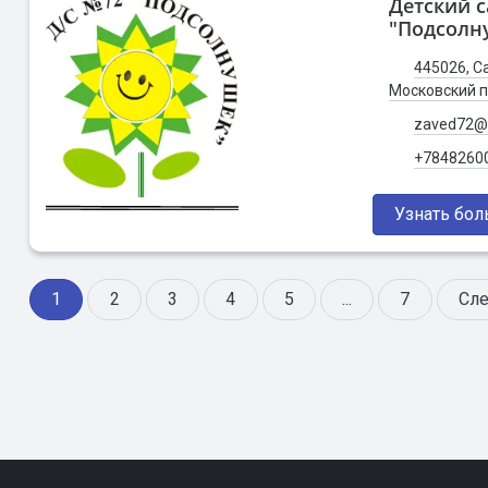
Детский с
"Подсолн
445026, Са
Московский п
zaved72@p
+7848260
Узнать бо
1
2
3
4
5
...
7
Сле