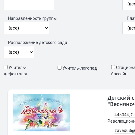
Направленность группы
Пла
Расположение детского сада
Учитель-
Стацион
Учитель-логопед
дефектолог
бассейн
Детский с
"Весняно
445044, Са
Революционн
zaved63@p