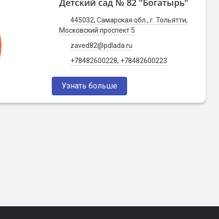
Детский сад № 82 "Богатырь"
445032, Самарская обл., г. Тольятти,
Московский проспект 5
zaved82@pdlada.ru
+78482600228, +78482600223
Узнать больше