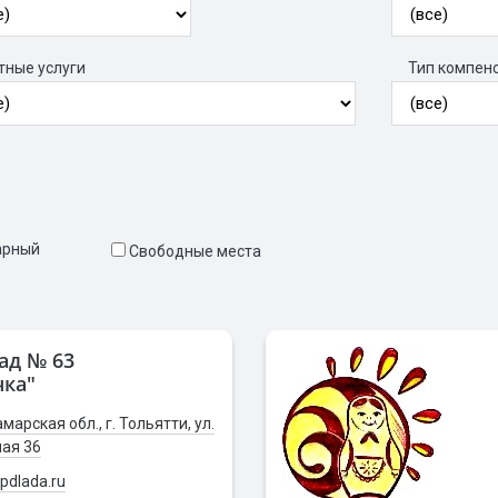
тные услуги
Тип компен
арный
Свободные места
ад № 63
чка"
марская обл., г. Тольятти, ул.
ая 36
dlada.ru