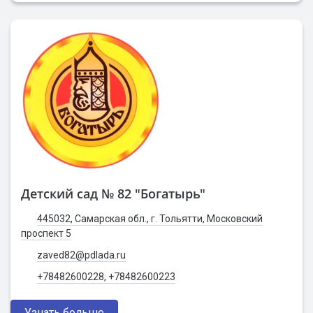
Детский сад № 82 "Богатырь"
445032, Самарская обл., г. Тольятти, Московский
проспект 5
zaved82@pdlada.ru
+78482600228, +78482600223
Узнать больше