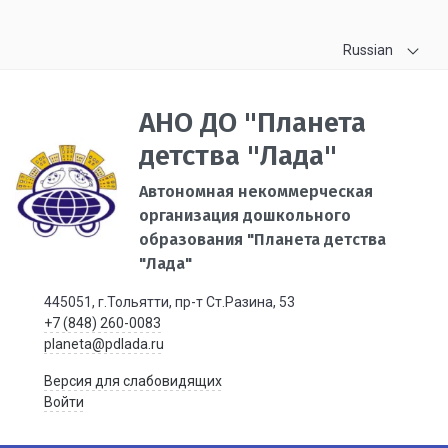
Russian
АНО ДО "Планета
детства "Лада"
Автономная некоммерческая
организация дошкольного
образования "Планета детства
"Лада"
445051, г.Тольятти, пр-т Ст.Разина, 53
+7 (848) 260-0083
planeta@pdlada.ru
Версия для слабовидящих
Войти