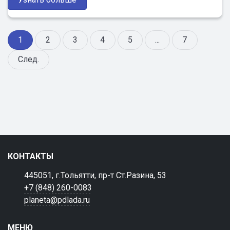
1
2
3
4
5
...
7
След.
КОНТАКТЫ
445051, г.Тольятти, пр-т Ст.Разина, 53
+7 (848) 260-0083
planeta@pdlada.ru
МЕНЮ