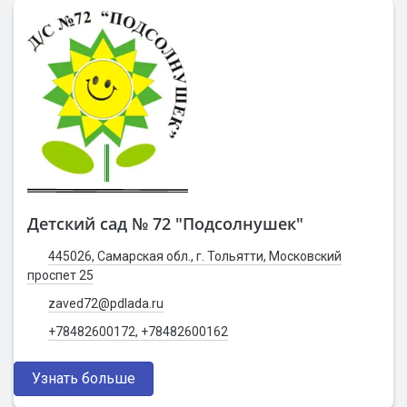
Детский сад № 72 "Подсолнушек"
445026, Самарская обл., г. Тольятти, Московский
проспет 25
zaved72@pdlada.ru
+78482600172, +78482600162
Узнать больше