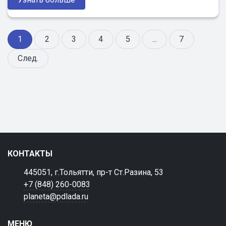
1
2
3
4
5
...
7
След.
КОНТАКТЫ
445051, г.Тольятти, пр-т Ст.Разина, 53
+7 (848) 260-0083
planeta@pdlada.ru
МЕНЮ