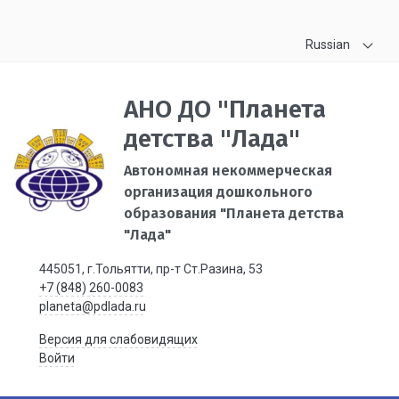
Russian
АНО ДО "Планета
детства "Лада"
Автономная некоммерческая
организация дошкольного
образования "Планета детства
"Лада"
445051, г.Тольятти, пр-т Ст.Разина, 53
+7 (848) 260-0083
planeta@pdlada.ru
Версия для слабовидящих
Войти