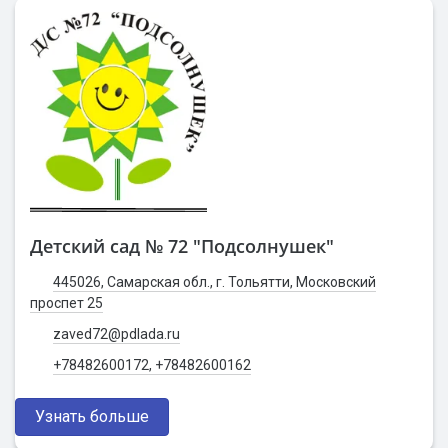
Детский сад № 72 "Подсолнушек"
445026, Самарская обл., г. Тольятти, Московский
проспет 25
zaved72@pdlada.ru
+78482600172, +78482600162
Узнать больше