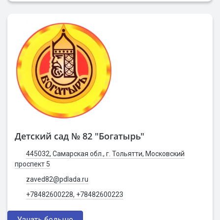
Детский сад № 82 "Богатырь"
445032, Самарская обл., г. Тольятти, Московский
проспект 5
zaved82@pdlada.ru
+78482600228, +78482600223
Узнать больше