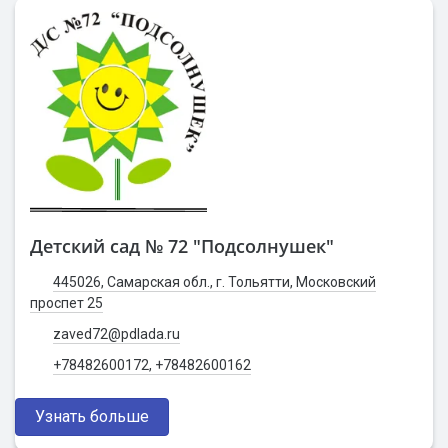
Детский сад № 72 "Подсолнушек"
445026, Самарская обл., г. Тольятти, Московский
проспет 25
zaved72@pdlada.ru
+78482600172, +78482600162
Узнать больше