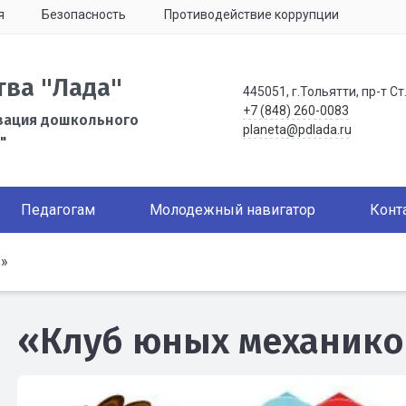
я
Безопасность
Противодействие коррупции
тва "Лада"
445051, г.Тольятти, пр-т Ст
+7 (848) 260-0083
зация дошкольного
planeta@pdlada.ru
"
Педагогам
Молодежный навигатор
Конт
»
«Клуб юных механик