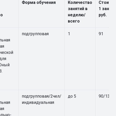
Форма обучения
Количество
Стоимо
занятий в
1 заняти
го
неделю/
руб.
всего
подгрупповая
1
91
льная
ая
ческой
для
«Юный
В.
подгрупповая/2чел/
до 5
90/135/
льная
индивидуальная
ая
ально-