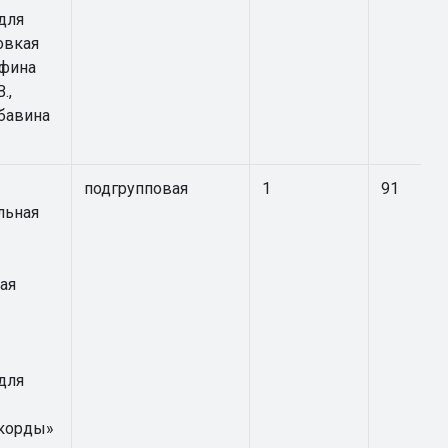
для
овкая
афина
.,
бавина
подгрупповая
1
91
льная
ая
для
корды»