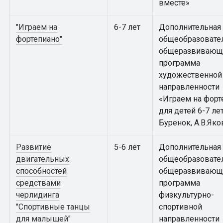
вместе»
"Играем на
6-7 лет
Дополнительная
фортепиано"
общеобразовате
общеразвивающ
программа
художественной
направленности
«Играем на форт
для детей 6-7 лет
Буренок, А.В.Яко
Развитие
5-6 лет
Дополнительная
двигательных
общеобразовате
способностей
общеразвивающ
средствами
программа
черлидинга
физкультурно-
"Спортивные танцы
спортивной
для малышей"
направленности