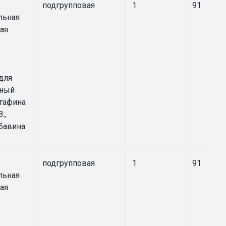
подгрупповая
1
91
льная
ая
для
Юный
стафина
.,
бавина
подгрупповая
1
91
льная
ая