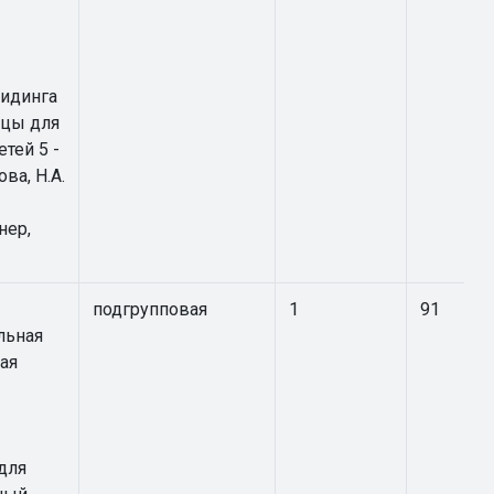
лидинга
нцы для
тей 5 -
ова, Н.А.
нер,
подгрупповая
1
91
льная
ая
для