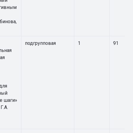
ный
ртивным
Абинова,
подгрупповая
1
91
льная
ая
для
ный
е шаги»
Г.А.