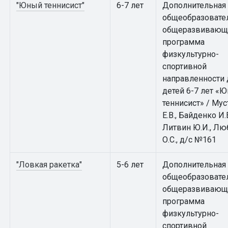
"Юный теннисист"
6-7 лет
Дополнительная
общеобразовате
общеразвивающ
программа
физкультурно-
спортивной
направленности 
детей 6-7 лет «
теннисист» / Му
Е.В., Байденко И.В
Литвин Ю.И., Лю
О.С., д/с №161
"Ловкая ракетка"
5-6 лет
Дополнительная
общеобразовате
общеразвивающ
программа
физкультурно-
спортивной