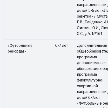
направленности 
детей 5-6 лет «Л
ракетка» / Муст
Е.В., Байденко И.В
Литвин Ю.И., Лю
О.С., д/с №161
«Футбольные
6-7 лет
Дополнительная
рекорды»
общеобразовате
программа -
дополнительная
общеразвивающ
программа
физкультурно-
спортивной
направленности 
детей 6-7лет
«Футбольные ре