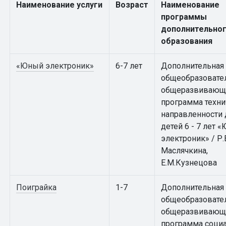
Наименование услуги
Возраст
Наименование
программы
дополнительно
образования
«Юный электроник»
6-7 лет
Дополнительная
общеобразовате
общеразвивающ
программа техни
направленности 
детей 6 - 7 лет 
электроник» / Р.
Маслячкина,
Е.М.Кузнецова
Поиграйка
1-7
Дополнительная
общеобразовате
общеразвивающ
программа соци