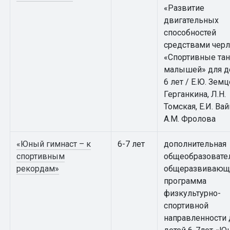
«Развитие
двигательных
способностей
средствами чер
«Спортивные та
малышей» для де
6 лет / Е.Ю. Земц
Герганкина, Л.Н.
Томская, Е.И. Вай
А.М. Фролова
«Юный гимнаст – к
6-7 лет
дополнительная
спортивным
общеобразовате
рекордам»
общеразвивающ
программа
физкультурно-
спортивной
направленности 