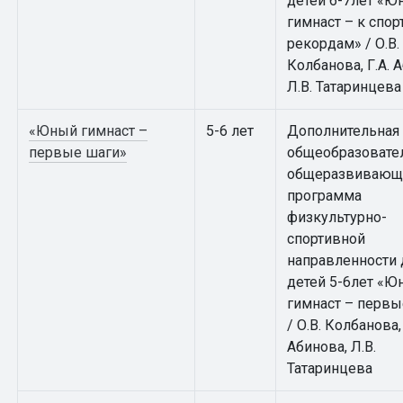
детей 6-7лет «Ю
гимнаст – к спо
рекордам» / О.В.
Колбанова, Г.А. 
Л.В. Татаринцева
«Юный гимнаст –
5-6 лет
Дополнительная
первые шаги»
общеобразовате
общеразвивающ
программа
физкультурно-
спортивной
направленности 
детей 5-6лет «Ю
гимнаст – первы
/ О.В. Колбанова, 
Абинова, Л.В.
Татаринцева