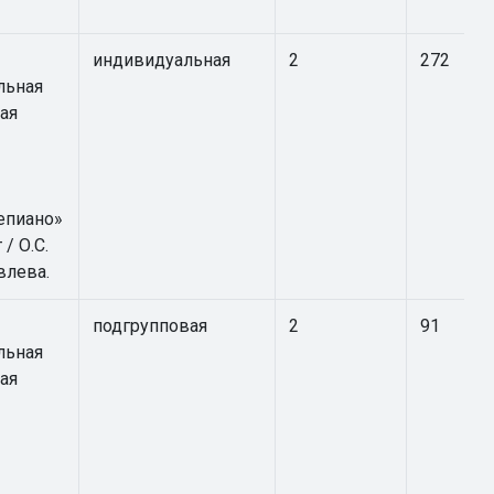
индивидуальная
2
272
льная
ая
епиано»
 / О.С.
влева.
подгрупповая
2
91
льная
ая