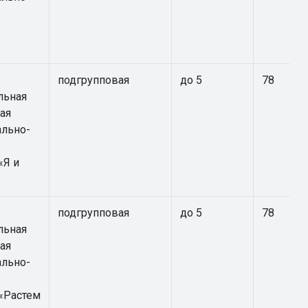
подгрупповая
до 5
78
льная
ая
ально-
«Я и
подгрупповая
до 5
78
льная
ая
ально-
«Растем