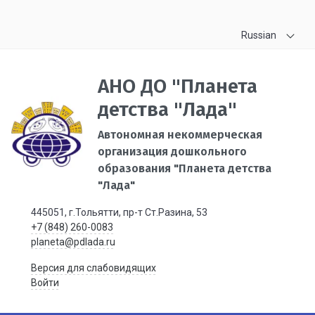
Russian
АНО ДО "Планета
детства "Лада"
Автономная некоммерческая
организация дошкольного
образования "Планета детства
"Лада"
445051, г.Тольятти, пр-т Ст.Разина, 53
+7 (848) 260-0083
planeta@pdlada.ru
Версия для слабовидящих
Войти