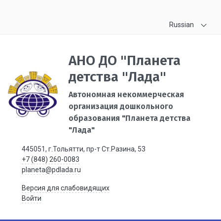
Russian
АНО ДО "Планета
детства "Лада"
Автономная некоммерческая
организация дошкольного
образования "Планета детства
"Лада"
445051, г.Тольятти, пр-т Ст.Разина, 53
+7 (848) 260-0083
planeta@pdlada.ru
Версия для слабовидящих
Войти