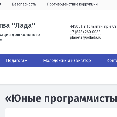
я
Безопасность
Противодействие коррупции
тва "Лада"
445051, г.Тольятти, пр-т Ст
+7 (848) 260-0083
зация дошкольного
planeta@pdlada.ru
"
Педагогам
Молодежный навигатор
Конт
«Юные программист