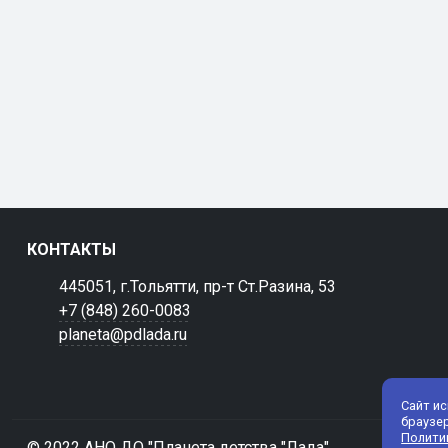
КОНТАКТЫ
445051, г.Тольятти, пр-т Ст.Разина, 53
+7 (848) 260-0083
planeta@pdlada.ru
Сайт и
браузе
Полити
© 2022 АНО ДО "Планета детства "Лада"