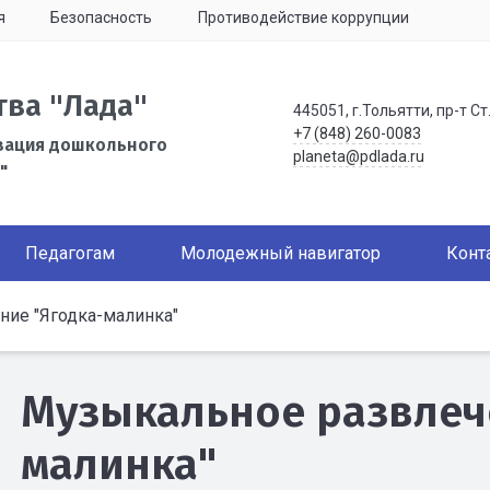
я
Безопасность
Противодействие коррупции
тва "Лада"
445051, г.Тольятти, пр-т Ст
+7 (848) 260-0083
зация дошкольного
planeta@pdlada.ru
"
Педагогам
Молодежный навигатор
Конт
ие "Ягодка-малинка"
Музыкальное развлеч
малинка"