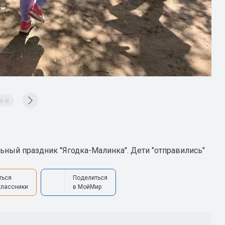
ьный праздник "Ягодка-Малинка". Дети "отправились"
ться
Поделиться
классники
в МойМир