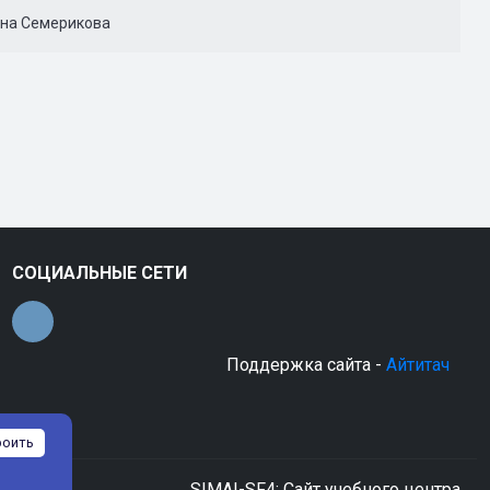
ена Семерикова
СОЦИАЛЬНЫЕ СЕТИ
Поддержка сайта -
Айтитач
роить
SIMAI-SF4: Сайт учебного центра