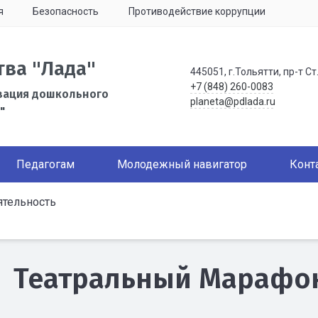
я
Безопасность
Противодействие коррупции
тва "Лада"
445051, г.Тольятти, пр-т Ст
+7 (848) 260-0083
зация дошкольного
planeta@pdlada.ru
"
Педагогам
Молодежный навигатор
Конт
тельность
Театральный Марафон