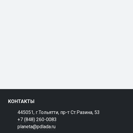
КОНТАКТЫ
445051, г.Тольятти, пр-т Ст.Разина, 53
+7 (848) 260-0083
planeta@pdlada.ru