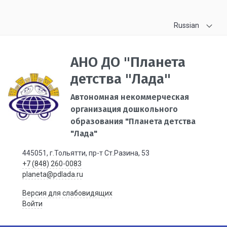
Russian
АНО ДО "Планета
детства "Лада"
Автономная некоммерческая
организация дошкольного
образования "Планета детства
"Лада"
445051, г.Тольятти, пр-т Ст.Разина, 53
+7 (848) 260-0083
planeta@pdlada.ru
Версия для слабовидящих
Войти