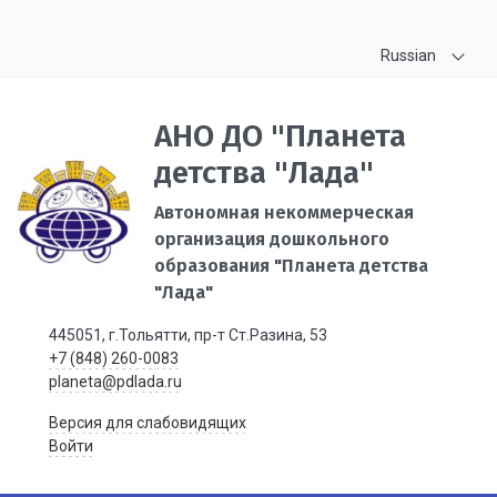
Russian
АНО ДО "Планета
детства "Лада"
Автономная некоммерческая
организация дошкольного
образования "Планета детства
"Лада"
445051, г.Тольятти, пр-т Ст.Разина, 53
+7 (848) 260-0083
planeta@pdlada.ru
Версия для слабовидящих
Войти