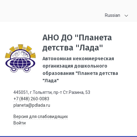
Russian
АНО ДО "Планета
детства "Лада"
Автономная некоммерческая
организация дошкольного
образования "Планета детства
"Лада"
445051, г.Тольятти, пр-т Ст.Разина, 53
+7 (848) 260-0083
planeta@pdlada.ru
Версия для слабовидящих
Войти