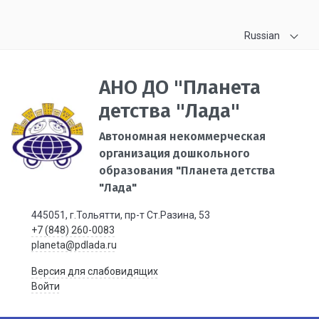
Russian
АНО ДО "Планета
детства "Лада"
Автономная некоммерческая
организация дошкольного
образования "Планета детства
"Лада"
445051, г.Тольятти, пр-т Ст.Разина, 53
+7 (848) 260-0083
planeta@pdlada.ru
Версия для слабовидящих
Войти