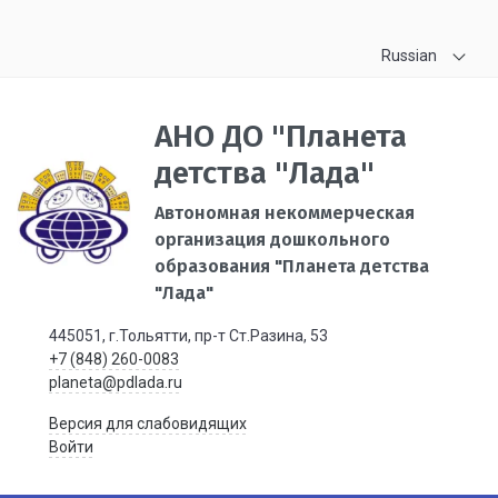
Russian
АНО ДО "Планета
детства "Лада"
Автономная некоммерческая
организация дошкольного
образования "Планета детства
"Лада"
445051, г.Тольятти, пр-т Ст.Разина, 53
+7 (848) 260-0083
planeta@pdlada.ru
Версия для слабовидящих
Войти