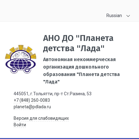
Russian
АНО ДО "Планета
детства "Лада"
Автономная некоммерческая
организация дошкольного
образования "Планета детства
"Лада"
445051, г.Тольятти, пр-т Ст.Разина, 53
+7 (848) 260-0083
planeta@pdlada.ru
Версия для слабовидящих
Войти