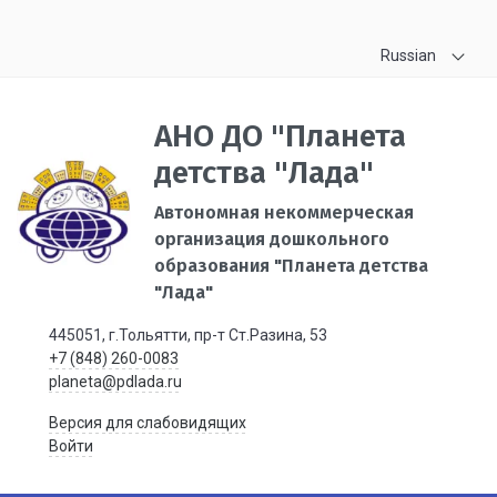
Russian
АНО ДО "Планета
детства "Лада"
Автономная некоммерческая
организация дошкольного
образования "Планета детства
"Лада"
445051, г.Тольятти, пр-т Ст.Разина, 53
+7 (848) 260-0083
planeta@pdlada.ru
Версия для слабовидящих
Войти