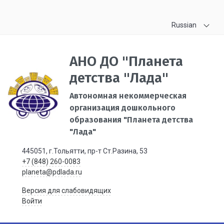
Russian
АНО ДО "Планета
детства "Лада"
Автономная некоммерческая
организация дошкольного
образования "Планета детства
"Лада"
445051, г.Тольятти, пр-т Ст.Разина, 53
+7 (848) 260-0083
planeta@pdlada.ru
Версия для слабовидящих
Войти