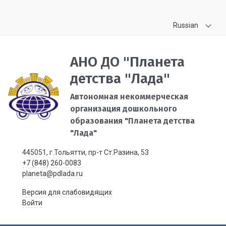
Russian
АНО ДО "Планета
детства "Лада"
Автономная некоммерческая
организация дошкольного
образования "Планета детства
"Лада"
445051, г.Тольятти, пр-т Ст.Разина, 53
+7 (848) 260-0083
planeta@pdlada.ru
Версия для слабовидящих
Войти