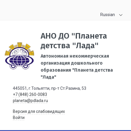
Russian
АНО ДО "Планета
детства "Лада"
Автономная некоммерческая
организация дошкольного
образования "Планета детства
"Лада"
445051, г.Тольятти, пр-т Ст.Разина, 53
+7 (848) 260-0083
planeta@pdlada.ru
Версия для слабовидящих
Войти