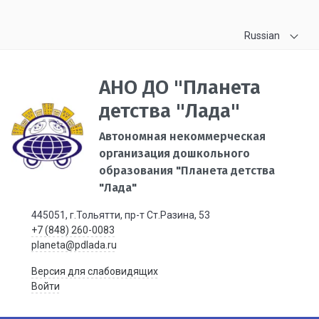
Russian
АНО ДО "Планета
детства "Лада"
Автономная некоммерческая
организация дошкольного
образования "Планета детства
"Лада"
445051, г.Тольятти, пр-т Ст.Разина, 53
+7 (848) 260-0083
planeta@pdlada.ru
Версия для слабовидящих
Войти