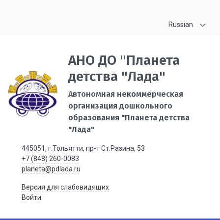
Russian
АНО ДО "Планета
детства "Лада"
Автономная некоммерческая
организация дошкольного
образования "Планета детства
"Лада"
445051, г.Тольятти, пр-т Ст.Разина, 53
+7 (848) 260-0083
planeta@pdlada.ru
Версия для слабовидящих
Войти