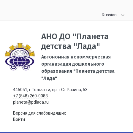
Russian
АНО ДО "Планета
детства "Лада"
Автономная некоммерческая
организация дошкольного
образования "Планета детства
"Лада"
445051, г.Тольятти, пр-т Ст.Разина, 53
+7 (848) 260-0083
planeta@pdlada.ru
Версия для слабовидящих
Войти