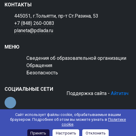
КОНТАКТЫ
445051, г.Тольятти, пр-т Ст.Разина, 53
+7 (848) 260-0083
planeta@pdlada.ru
МЕНЮ
Сведения об образовательной организации
Обращения
Безопасность
СОЦИАЛЬНЫЕ СЕТИ
Поддержка сайта -
Айтитач
Сайт использует файлы cookie, обрабатываемые вашим
браузером. Подробнее об этом вы можете узнать в
Политике
cookie
.
© 2022 АНО ДО "Планета детства "Лада"
Принять
Настроить
Отклонить