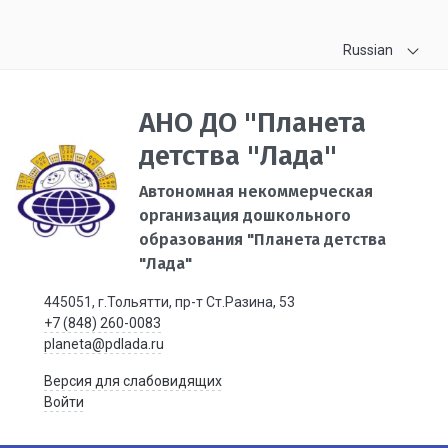
Russian
АНО ДО "Планета
детства "Лада"
Автономная некоммерческая
организация дошкольного
образования "Планета детства
"Лада"
445051, г.Тольятти, пр-т Ст.Разина, 53
+7 (848) 260-0083
planeta@pdlada.ru
Версия для слабовидящих
Войти