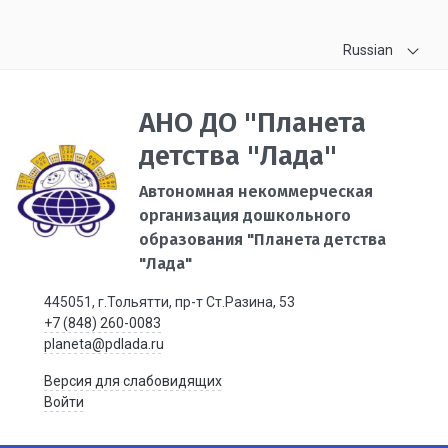
Russian
АНО ДО "Планета
детства "Лада"
Автономная некоммерческая
организация дошкольного
образования "Планета детства
"Лада"
445051, г.Тольятти, пр-т Ст.Разина, 53
+7 (848) 260-0083
planeta@pdlada.ru
Версия для слабовидящих
Войти