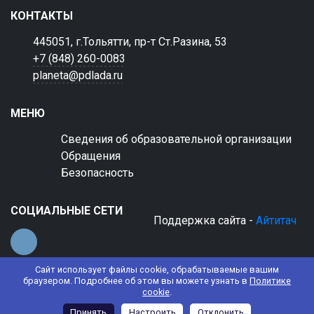
КОНТАКТЫ
445051, г.Тольятти, пр-т Ст.Разина, 53
+7 (848) 260-0083
planeta@pdlada.ru
МЕНЮ
Сведения об образовательной организации
Обращения
Безопасность
СОЦИАЛЬНЫЕ СЕТИ
Поддержка сайта -
Айтитач
Сайт использует файлы cookie, обрабатываемые вашим
браузером. Подробнее об этом вы можете узнать в
Политике
cookie
.
© 2022 АНО ДО "Планета детства "Лада"
Принять
Настроить
Отклонить