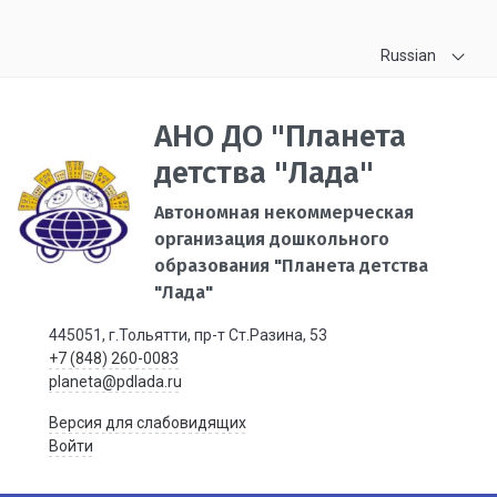
Russian
АНО ДО "Планета
детства "Лада"
Автономная некоммерческая
организация дошкольного
образования "Планета детства
"Лада"
445051, г.Тольятти, пр-т Ст.Разина, 53
+7 (848) 260-0083
planeta@pdlada.ru
Версия для слабовидящих
Войти