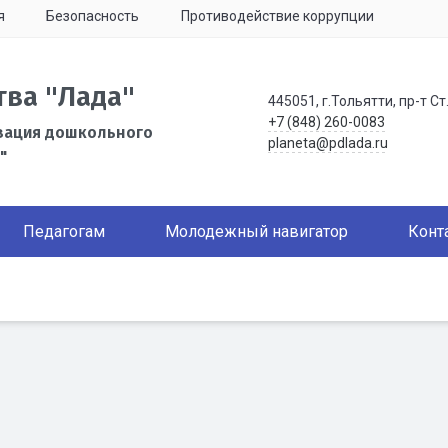
я
Безопасность
Противодействие коррупции
тва "Лада"
445051, г.Тольятти, пр-т Ст
+7 (848) 260-0083
зация дошкольного
planeta@pdlada.ru
"
Педагогам
Молодежный навигатор
Конт